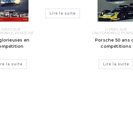
Lire la suite
LIVRES SUR
LIVRES SUR
MOBILE
,
PORSCHE
L'AUTOMOBILE
,
PORS
glorieuses en
Porsche 50 ans 
ompétition
compétitions
ire la suite
Lire la suite