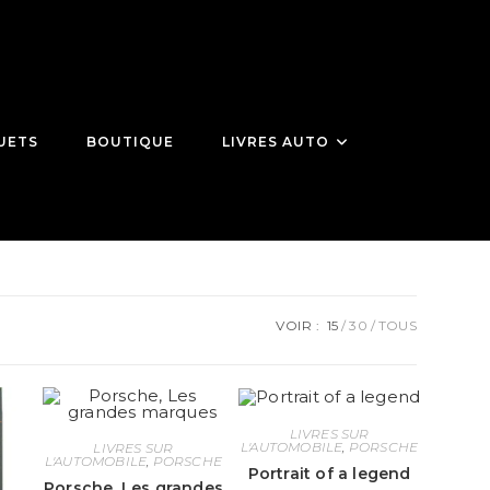
UETS
BOUTIQUE
LIVRES AUTO
VOIR :
15
30
TOUS
LIVRES SUR
L'AUTOMOBILE
,
PORSCHE
LIVRES SUR
L'AUTOMOBILE
,
PORSCHE
Portrait of a legend
Porsche, Les grandes