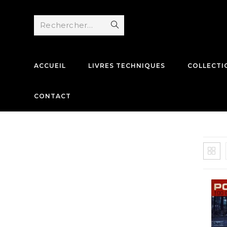
Skip
to
Rechercher…
Envoyer
content
la
recherche
ACCUEIL
LIVRES TECHNIQUES
COLLECTI
CONTACT