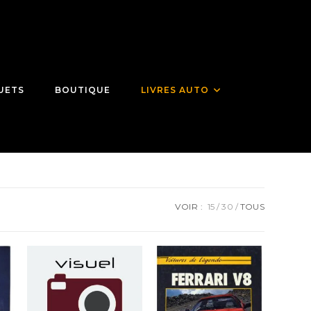
UETS
BOUTIQUE
LIVRES AUTO
VOIR :
15
30
TOUS