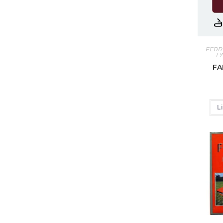
FERR
L
FA
L