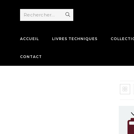
Skip
to
Rechercher…
Envoyer
content
la
recherche
ACCUEIL
LIVRES TECHNIQUES
COLLECTI
CONTACT