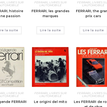
ARI
,
LIVRES SUR
FERRARI
,
LIVRES SUR
FERRARI
,
LIVRES S
'AUTOMOBILE
L'AUTOMOBILE
L'AUTOMOBILE
ARI, histoire
FERRARI, les grandes
FERRARI, the gra
une passion
marques
prix cars
ire la suite
Lire la suite
Lire la suite
ARI
,
LIVRES SUR
FERRARI
,
LIVRES SUR
FERRARI
,
LIVRES S
'AUTOMOBILE
L'AUTOMOBILE
L'AUTOMOBILE
gende FERRARI
Le origini del mito
Les FERRARI de ro
et de rêve