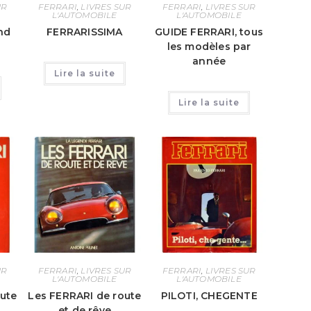
UR
FERRARI
,
LIVRES SUR
FERRARI
,
LIVRES SUR
L'AUTOMOBILE
L'AUTOMOBILE
nd
FERRARISSIMA
GUIDE FERRARI, tous
les modèles par
année
Lire la suite
Lire la suite
UR
FERRARI
,
LIVRES SUR
FERRARI
,
LIVRES SUR
L'AUTOMOBILE
L'AUTOMOBILE
ute
Les FERRARI de route
PILOTI, CHEGENTE
et de rêve