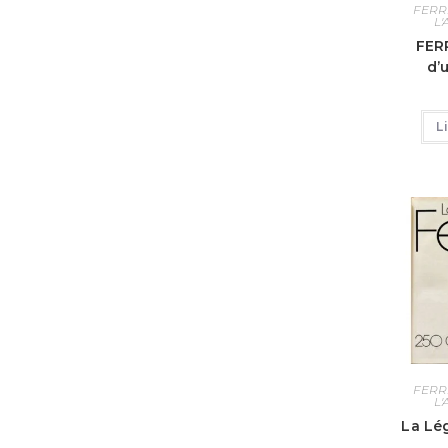
FERR
L
FERR
d’
L
FERR
L
La Lé